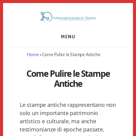
Skip
Skip
Skip
to
to
to
primary
content
footer
sidebar
MENU
Home
»
Come Pulire le Stampe Antiche
Come Pulire le Stampe
Antiche
Le stampe antiche rappresentano non
solo un importante patrimonio
artistico e culturale, ma anche
testimonianze di epoche passate,