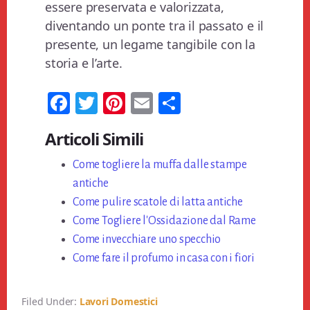
essere preservata e valorizzata,
diventando un ponte tra il passato e il
presente, un legame tangibile con la
storia e l’arte.
Fa
T
Pi
E
Co
ce
wi
nt
m
n
Articoli Simili
bo
tt
er
ail
di
ok
Come togliere la muffa dalle stampe
er
es
vi
antiche
t
di
Come pulire scatole di latta antiche
Come Togliere l'Ossidazione dal Rame
Come invecchiare uno specchio
Come fare il profumo in casa con i fiori
Filed Under:
Lavori Domestici