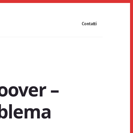
Contatti
oover –
blema​