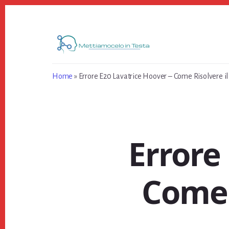
Skip
Skip
Skip
to
to
to
primary
content
footer
sidebar
Home
»
Errore E20 Lavatrice Hoover – Come Risolvere i
Errore
Come 