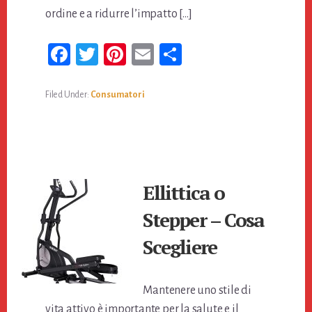
ordine e a ridurre l’impatto […]
Fa
T
Pi
E
Co
ce
wi
nt
m
n
bo
tt
er
ail
di
Filed Under:
Consumatori
ok
er
es
vi
t
di
Ellittica o
Stepper – Cosa
Scegliere
Mantenere uno stile di
vita attivo è importante per la salute e il