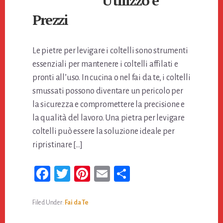
Utilizzo e
Prezzi
Le pietre per levigare i coltelli sono strumenti
essenziali per mantenere i coltelli affilati e
pronti all’uso. In cucina o nel fai da te, i coltelli
smussati possono diventare un pericolo per
la sicurezza e compromettere la precisione e
la qualità del lavoro. Una pietra per levigare
coltelli può essere la soluzione ideale per
ripristinare […]
Fa
T
Pi
E
Co
ce
wi
nt
m
n
bo
tt
er
ail
di
Filed Under:
Fai da Te
ok
er
es
vi