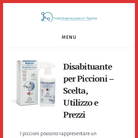
Skip
Skip
Skip
to
to
to
primary
content
footer
sidebar
MENU
Disabituante
per Piccioni –
Scelta,
Utilizzo e
Prezzi
I piccioni possono rappresentare un