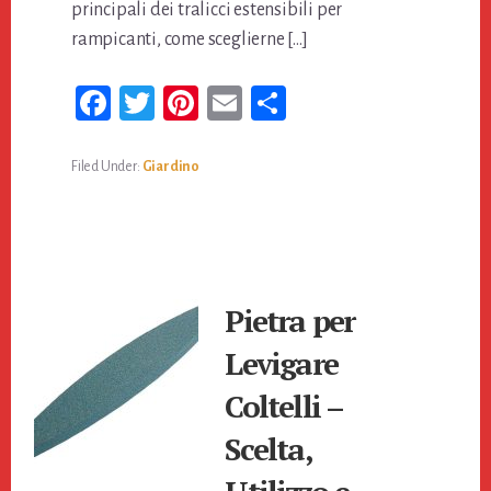
principali dei tralicci estensibili per
rampicanti, come sceglierne […]
Fa
T
Pi
E
Co
ce
wi
nt
m
n
bo
tt
er
ail
di
Filed Under:
Giardino
ok
er
es
vi
t
di
Pietra per
Levigare
Coltelli –
Scelta,