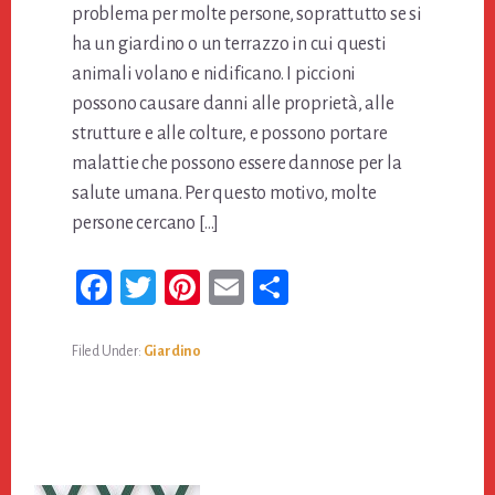
problema per molte persone, soprattutto se si
ha un giardino o un terrazzo in cui questi
animali volano e nidificano. I piccioni
possono causare danni alle proprietà, alle
strutture e alle colture, e possono portare
malattie che possono essere dannose per la
salute umana. Per questo motivo, molte
persone cercano […]
Fa
T
Pi
E
Co
ce
wi
nt
m
n
bo
tt
er
ail
di
Filed Under:
Giardino
ok
er
es
vi
t
di