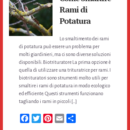
Rami di
Potatura
Lo smaltimento dei rami
di potatura può essere un problema per
molti giardinieri, ma ci sono diverse soluzioni
disponibili. Biotrituratore La prima opzione è
quella di utilizzare una trituratrice per rami. I
biotrituratori sono strumenti molto utili per
smaltire i rami di potatura in modo ecologico
ed efficiente. Questi strumenti funzionano
tagliando i rami in piccoli […]
Fa
T
Pi
E
Co
ce
wi
nt
m
n