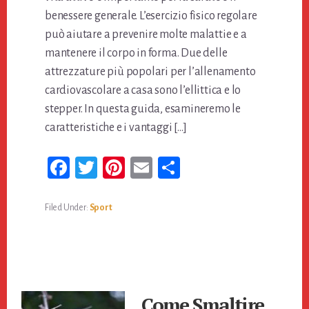
benessere generale. L’esercizio fisico regolare
può aiutare a prevenire molte malattie e a
mantenere il corpo in forma. Due delle
attrezzature più popolari per l’allenamento
cardiovascolare a casa sono l’ellittica e lo
stepper. In questa guida, esamineremo le
caratteristiche e i vantaggi […]
Fa
T
Pi
E
Co
ce
wi
nt
m
n
bo
tt
er
ail
di
Filed Under:
Sport
ok
er
es
vi
t
di
Come Smaltire