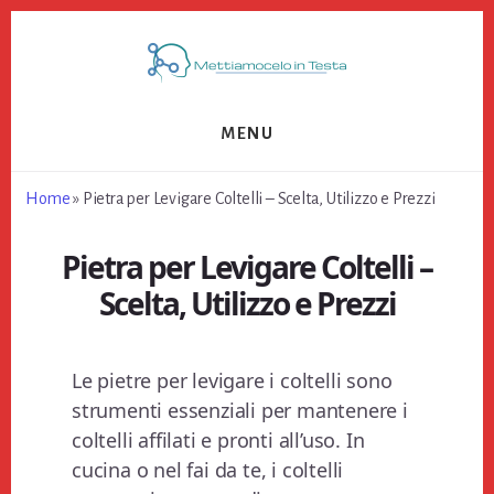
Skip
Skip
Skip
to
to
to
primary
content
footer
sidebar
MENU
Home
»
Pietra per Levigare Coltelli – Scelta, Utilizzo e Prezzi
Pietra per Levigare Coltelli –
Scelta, Utilizzo e Prezzi
Le pietre per levigare i coltelli sono
strumenti essenziali per mantenere i
coltelli affilati e pronti all’uso. In
cucina o nel fai da te, i coltelli