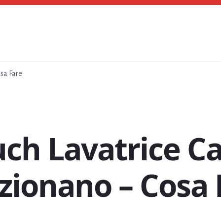
osa Fare
uch Lavatrice 
zionano​ – Cosa 