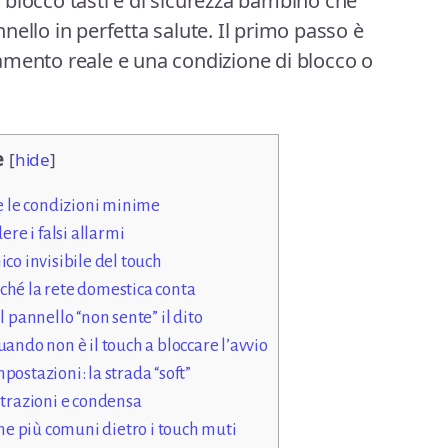
blocco tasti e di sicurezza bambino che
ello in perfetta salute. Il primo passo è
amento reale e una condizione di blocco o
e
[
hide
]
re le condizioni minime
ere i falsi allarmi
co invisibile del touch
ché la rete domestica conta
l pannello “non sente” il dito
ando non è il touch a bloccare l’avvio
ostazioni: la strada “soft”
ltrazioni e condensa
che più comuni dietro i touch muti