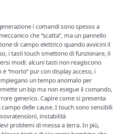
a generazione i comandi sono spesso a
e meccanico che “scatta”, ma un pannello
zione di campo elettrico quando avvicini il
so, i tasti touch smettono di funzionare, il
ersi modi: alcuni tasti non reagiscono
lo è “morto” pur con display acceso, i
o impiegano un tempo anomalo per
ice emette un bip ma non esegue il comando,
rrore generico. Capire come si presenta
il campo delle cause. I touch sono sensibili
 sovratensioni, instabilità
ievi problemi di messa a terra. In più,