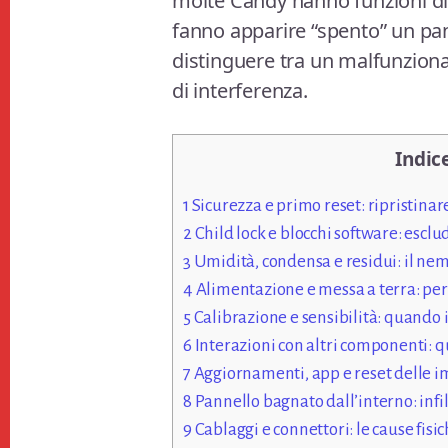
molte Candy hanno funzioni di 
fanno apparire “spento” un pann
distinguere tra un malfunzion
di interferenza.
Indic
1
Sicurezza e primo reset: ripristina
2
Child lock e blocchi software: esclud
3
Umidità, condensa e residui: il nemi
4
Alimentazione e messa a terra: per
5
Calibrazione e sensibilità: quando i
6
Interazioni con altri componenti: qu
7
Aggiornamenti, app e reset delle imp
8
Pannello bagnato dall’interno: infi
9
Cablaggi e connettori: le cause fisi