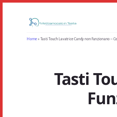
Skip
Skip
Skip
to
to
to
primary
content
footer
sidebar
Home
»
Tasti Touch Lavatrice Candy non Funzionano​ – C
Tasti To
Fun