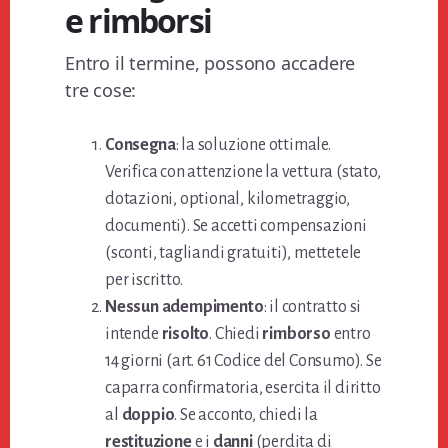
e rimborsi
Entro il termine, possono accadere
tre cose:
Consegna
: la soluzione ottimale.
Verifica con attenzione la vettura (stato,
dotazioni, optional, kilometraggio,
documenti). Se accetti compensazioni
(sconti, tagliandi gratuiti), mettetele
per iscritto.
Nessun adempimento
: il contratto si
intende
risolto
. Chiedi
rimborso
entro
14 giorni (art. 61 Codice del Consumo). Se
caparra confirmatoria, esercita il diritto
al
doppio
. Se acconto, chiedi la
restituzione
e i
danni
(perdita di