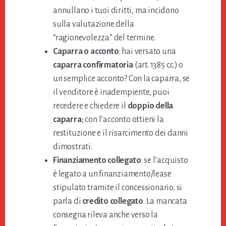
annullano i tuoi diritti, ma incidono
sulla valutazione della
“ragionevolezza” del termine.
Caparra o acconto
: hai versato una
caparra confirmatoria
(art. 1385 c.c.) o
un semplice acconto? Con la caparra, se
il venditore è inadempiente, puoi
recedere e chiedere il
doppio della
caparra
; con l’acconto ottieni la
restituzione e il risarcimento dei danni
dimostrati.
Finanziamento collegato
: se l’acquisto
è legato a un finanziamento/lease
stipulato tramite il concessionario, si
parla di
credito collegato
. La mancata
consegna rileva anche verso la