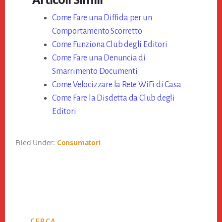
bo
tt
er
ail
di
ok
Come Fare una Diffida per un
er
es
vi
Comportamento Scorretto
t
di
Come Funziona Club degli Editori
Come Fare una Denuncia di
Smarrimento Documenti
Come Velocizzare la Rete WiFi di Casa
Come Fare la Disdetta da Club degli
Editori
Filed Under:
Consumatori
Primary
CERCA