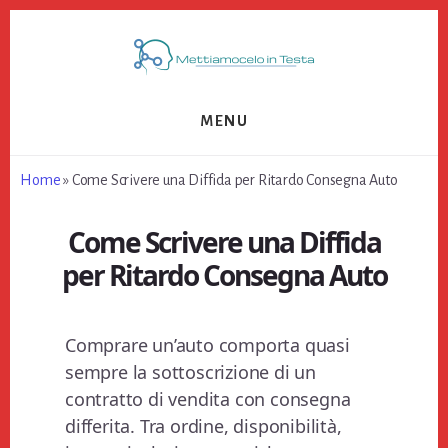
Skip
Skip
Skip
to
to
to
primary
content
footer
sidebar
MENU
Home
»
Come Scrivere una Diffida per Ritardo Consegna Auto​
Come Scrivere una Diffida
per Ritardo Consegna Auto​
Comprare un’auto comporta quasi
sempre la sottoscrizione di un
contratto di vendita con consegna
differita. Tra ordine, disponibilità,