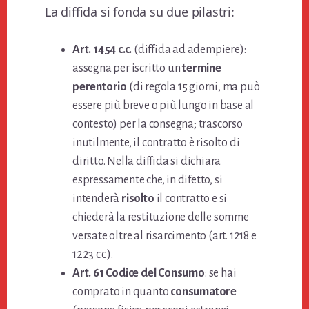
La diffida si fonda su due pilastri:
Art. 1454 c.c.
(diffida ad adempiere):
assegna per iscritto un
termine
perentorio
(di regola 15 giorni, ma può
essere più breve o più lungo in base al
contesto) per la consegna; trascorso
inutilmente, il contratto è risolto di
diritto. Nella diffida si dichiara
espressamente che, in difetto, si
intenderà
risolto
il contratto e si
chiederà la restituzione delle somme
versate oltre al risarcimento (art. 1218 e
1223 c.c.).
Art. 61 Codice del Consumo
: se hai
comprato in quanto
consumatore