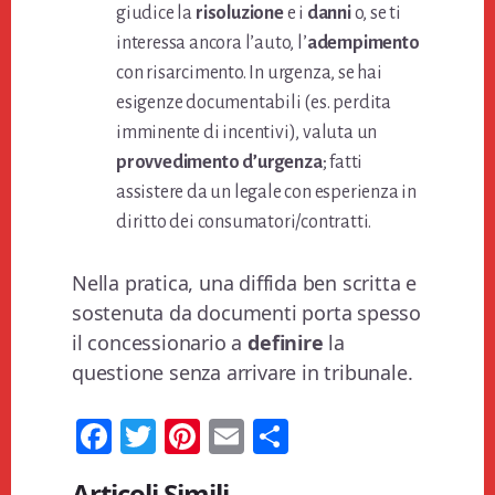
giudice la
risoluzione
e i
danni
o, se ti
interessa ancora l’auto, l’
adempimento
con risarcimento. In urgenza, se hai
esigenze documentabili (es. perdita
imminente di incentivi), valuta un
provvedimento d’urgenza
; fatti
assistere da un legale con esperienza in
diritto dei consumatori/contratti.
Nella pratica, una diffida ben scritta e
sostenuta da documenti porta spesso
il concessionario a
definire
la
questione senza arrivare in tribunale.
Fa
T
Pi
E
Co
ce
wi
nt
m
n
Articoli Simili