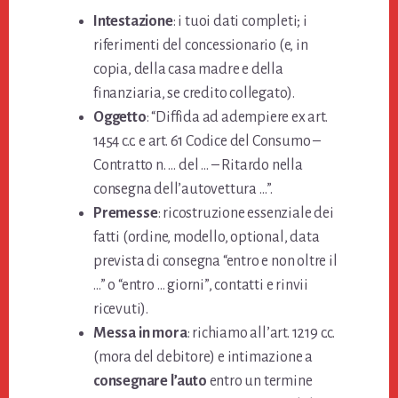
Intestazione
: i tuoi dati completi; i
riferimenti del concessionario (e, in
copia, della casa madre e della
finanziaria, se credito collegato).
Oggetto
: “Diffida ad adempiere ex art.
1454 c.c. e art. 61 Codice del Consumo –
Contratto n. … del … – Ritardo nella
consegna dell’autovettura …”.
Premesse
: ricostruzione essenziale dei
fatti (ordine, modello, optional, data
prevista di consegna “entro e non oltre il
…” o “entro … giorni”, contatti e rinvii
ricevuti).
Messa in mora
: richiamo all’art. 1219 c.c.
(mora del debitore) e intimazione a
consegnare l’auto
entro un termine