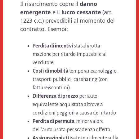
Il risarcimento copre il
danno
emergente
e il
lucro cessante
(art.
1223 c.c.) prevedibili al momento del
contratto. Esempi:
Perdita di incentivi
statali/rotta­
mazione per ritardo imputabile al
venditore.
Costi di mobilità
temporanea: noleggio,
trasporti pubblici, car sharing (con
fatture/scontrini).
Differenza di prezzo
per auto
equivalente acquistata altrove a
condizioni peggiori a causa del ritardo.
Perdita di permuta
: minor valore
dell’auto usata per scadenza offerta.
Assicurazioni
attivate inutilmente sulla