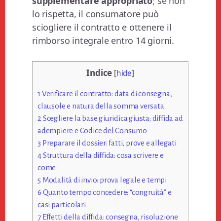
supplementare appropriato
; se non
lo rispetta, il consumatore può
sciogliere il contratto e ottenere il
rimborso integrale entro 14 giorni.
Indice
[
hide
]
1
Verificare il contratto: data di consegna,
clausole e natura della somma versata
2
Scegliere la base giuridica giusta: diffida ad
adempiere e Codice del Consumo
3
Preparare il dossier: fatti, prove e allegati
4
Struttura della diffida: cosa scrivere e
come
5
Modalità di invio: prova legale e tempi
6
Quanto tempo concedere: “congruità” e
casi particolari
7
Effetti della diffida: consegna, risoluzione