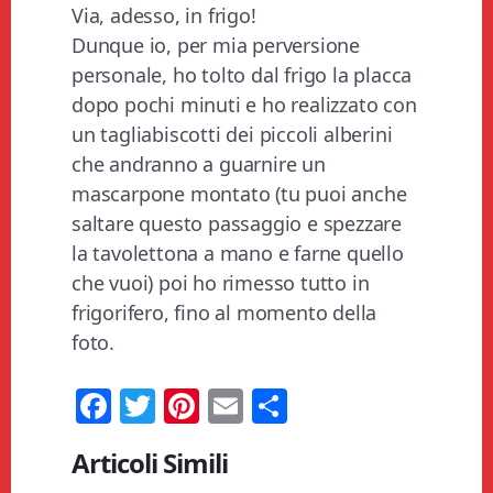
Via, adesso, in frigo!
Dunque io, per mia perversione
personale, ho tolto dal frigo la placca
dopo pochi minuti e ho realizzato con
un tagliabiscotti dei piccoli alberini
che andranno a guarnire un
mascarpone montato (tu puoi anche
saltare questo passaggio e spezzare
la tavolettona a mano e farne quello
che vuoi) poi ho rimesso tutto in
frigorifero, fino al momento della
foto.
Fa
T
Pi
E
Co
ce
wi
nt
m
n
Articoli Simili
bo
tt
er
ail
di