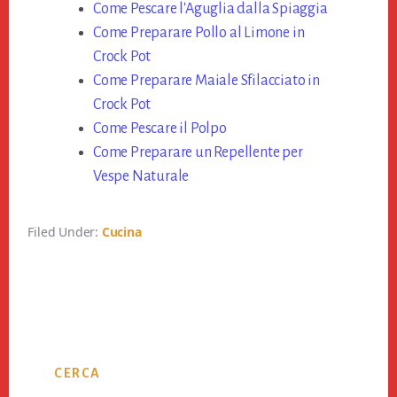
ok
Come Pescare l'Aguglia dalla Spiaggia
er
es
vi
Come Preparare Pollo al Limone in
t
di
Crock Pot
Come Preparare Maiale Sfilacciato in
Crock Pot
Come Pescare il Polpo
Come Preparare un Repellente per
Vespe Naturale
Filed Under:
Cucina
Primary
CERCA
Sidebar