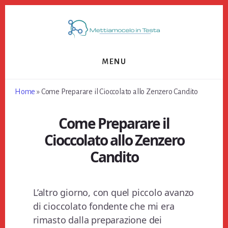
Skip
Skip
Skip
to
to
to
primary
content
footer
sidebar
MENU
Home
»
Come Preparare il Cioccolato allo Zenzero Candito
Come Preparare il
Cioccolato allo Zenzero
Candito
L’altro giorno, con quel piccolo avanzo
di cioccolato fondente che mi era
rimasto dalla preparazione dei