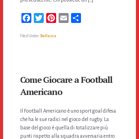
più seducente! Chi possiede un […]
Fa
T
Pi
E
Co
ce
wi
nt
m
n
bo
tt
er
ail
di
Filed Under:
Bellezza
ok
er
es
vi
t
di
Come Giocare a Football
Americano
Il Football Americano è uno sport goal difesa
che ha le sue radici nel gioco del rugby. La
base del gioco è quella di totalizzare più
punti rispetto alla squadra avversaria entro