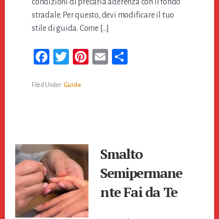
condizioni di precaria aderenza con il fondo
stradale. Per questo, devi modificare il tuo
stile di guida. Come […]
Fa
T
Pi
E
Co
ce
wi
nt
m
n
bo
tt
er
ail
di
Filed Under:
Guide
ok
er
es
vi
t
di
Smalto
Semipermane
nte Fai da Te