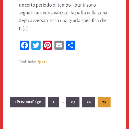
un certo periodo di tempo. I punti sono
segnati facendo avanzare la palla nella zona
degli avversari. Ecco una guida specifica che
ti […]
Fa
T
Pi
E
Co
ce
wi
nt
m
n
bo
tt
er
ail
di
Filed Under:
Sport
ok
er
es
vi
t
di
Interim
…
Go
Page
Page
Page
Page
«
Previous Page
1
23
24
25
pages
to
omitted