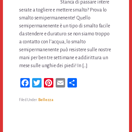
Stanca di passare intere
serate a togliere e mettere smalto? Prova lo
smalto semipermanenente! Quello
semipermanenente è un tipo di smalto facile
da stendere e duraturo: se non siamo troppo
a contatto con l’acqua, lo smalto
semipermanenente può resistere sulle nostre
mani per ben tre settimane e addirittura un
mese sulle unghie dei piedi! In […]
Fa
T
Pi
E
Co
ce
wi
nt
m
n
bo
tt
er
ail
di
Filed Under:
Bellezza
ok
er
es
vi
t
di