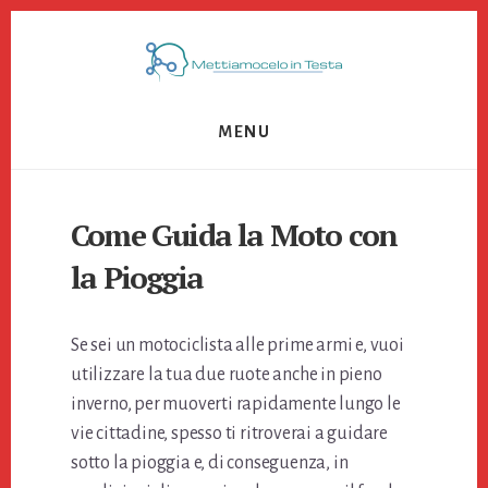
Skip
Skip
Skip
to
to
to
primary
content
footer
sidebar
MENU
Come Guida la Moto con
la Pioggia
Se sei un motociclista alle prime armi e, vuoi
utilizzare la tua due ruote anche in pieno
inverno, per muoverti rapidamente lungo le
vie cittadine, spesso ti ritroverai a guidare
sotto la pioggia e, di conseguenza, in