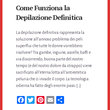
Come Funziona la
Depilazione Definitica
La depilazione definitiva rappresenta la
soluzione all’annoso problema dei peli
superflui che tutte le donne vorrebbero
risolvere? Tra gambe, inguine, ascelle, baffi e
via discorrendo, buona parte del nostro
tempo (e del nostro dolore da strappo) viene
sacrificato all’eterna lotta all’antiestetica
peluria che ci invade il corpo. La tecnologia
odierna ha fatto degli enormi passi […]
Fa
T
Pi
E
Co
ce
wi
nt
m
n