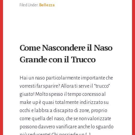
bo
tt
er
ail
di
Filed Under:
Bellezza
ok
er
es
vi
t
di
Come Nascondere il Naso
Grande con il Trucco
Hai un naso particolarmente importante che
vorresti far sparire? Allora ti serve il “trucco”
giusto! Molto spesso il tempo concesso al
make up è quasi totalmente indirizzato su
occhi e labbra a discapito di zone, proprio
come quella del naso, che se non valorizzate
possono davvero vanificare anche lo sguardo